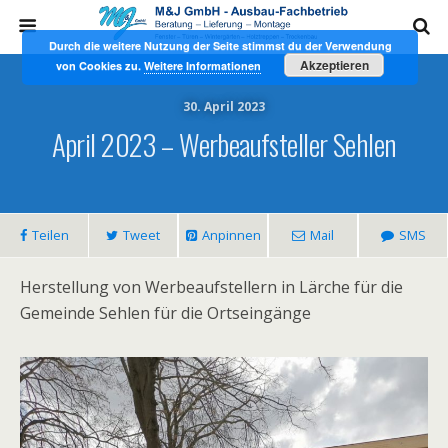
Durch die weitere Nutzung der Seite stimmst du der Verwendung
Akzeptieren
von Cookies zu.
Weitere Informationen
30. April 2023
April 2023 – Werbeaufsteller Sehlen
Teilen
Tweet
Anpinnen
Mail
SMS
Herstellung von Werbeaufstellern in Lärche für die
Gemeinde Sehlen für die Ortseingänge